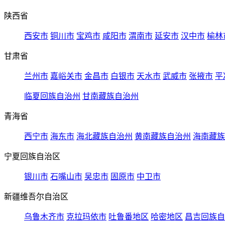
陕西省
西安市
铜川市
宝鸡市
咸阳市
渭南市
延安市
汉中市
榆林
甘肃省
兰州市
嘉峪关市
金昌市
白银市
天水市
武威市
张掖市
平
临夏回族自治州
甘南藏族自治州
青海省
西宁市
海东市
海北藏族自治州
黄南藏族自治州
海南藏族
宁夏回族自治区
银川市
石嘴山市
吴忠市
固原市
中卫市
新疆维吾尔自治区
乌鲁木齐市
克拉玛依市
吐鲁番地区
哈密地区
昌吉回族自