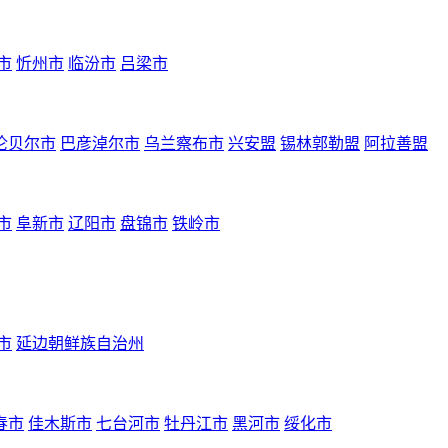
市
忻州市
临汾市
吕梁市
伦贝尔市
巴彦淖尔市
乌兰察布市
兴安盟
锡林郭勒盟
阿拉善盟
市
阜新市
辽阳市
盘锦市
铁岭市
市
延边朝鲜族自治州
春市
佳木斯市
七台河市
牡丹江市
黑河市
绥化市