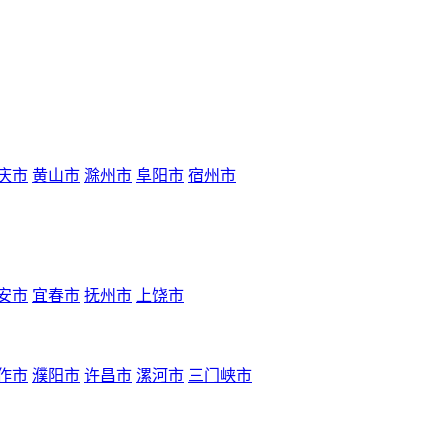
庆市
黄山市
滁州市
阜阳市
宿州市
安市
宜春市
抚州市
上饶市
作市
濮阳市
许昌市
漯河市
三门峡市