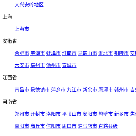
大兴安岭地区
上海
上海市
安徽省
合肥市
芜湖市
蚌埠市
淮南市
马鞍山市
淮北市
铜陵市
安
六安市
亳州市
池州市
宣城市
江西省
南昌市
景德镇市
萍乡市
九江市
新余市
鹰潭市
赣州市
吉
河南省
郑州市
开封市
洛阳市
平顶山市
安阳市
鹤壁市
新乡市
焦
南阳市
商丘市
信阳市
周口市
驻马店市
直辖县级