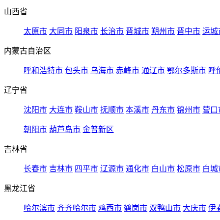
山西省
太原市
大同市
阳泉市
长治市
晋城市
朔州市
晋中市
运城
内蒙古自治区
呼和浩特市
包头市
乌海市
赤峰市
通辽市
鄂尔多斯市
呼
辽宁省
沈阳市
大连市
鞍山市
抚顺市
本溪市
丹东市
锦州市
营口
朝阳市
葫芦岛市
金普新区
吉林省
长春市
吉林市
四平市
辽源市
通化市
白山市
松原市
白城
黑龙江省
哈尔滨市
齐齐哈尔市
鸡西市
鹤岗市
双鸭山市
大庆市
伊