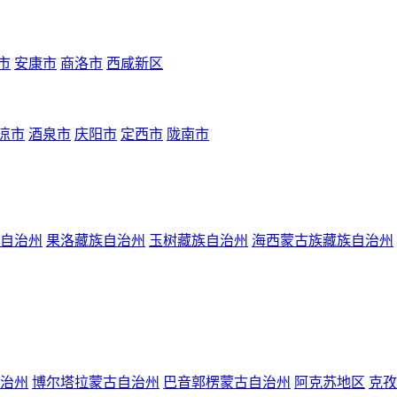
市
安康市
商洛市
西咸新区
凉市
酒泉市
庆阳市
定西市
陇南市
自治州
果洛藏族自治州
玉树藏族自治州
海西蒙古族藏族自治州
治州
博尔塔拉蒙古自治州
巴音郭楞蒙古自治州
阿克苏地区
克孜