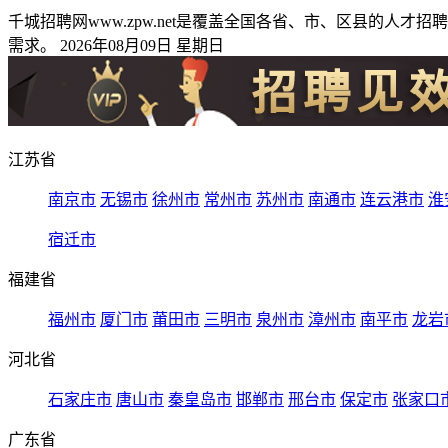
千城招聘网www.zpw.net是覆盖全国各省、市、区县的
需求。 2026年08月09日 星期日
江苏省
南京市
无锡市
徐州市
常州市
苏州市
南通市
连云港市
淮
宿迁市
福建省
福州市
厦门市
莆田市
三明市
泉州市
漳州市
南平市
龙岩
河北省
石家庄市
唐山市
秦皇岛市
邯郸市
邢台市
保定市
张家口
广东省