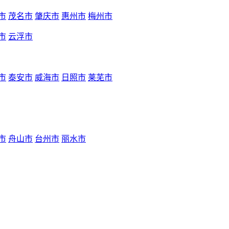
市
茂名市
肇庆市
惠州市
梅州市
市
云浮市
市
泰安市
威海市
日照市
莱芜市
市
舟山市
台州市
丽水市