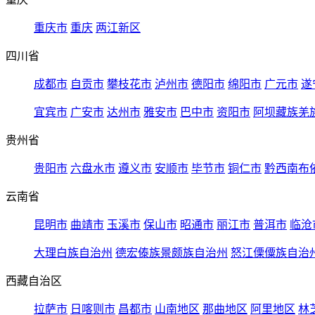
重庆市
重庆
两江新区
四川省
成都市
自贡市
攀枝花市
泸州市
德阳市
绵阳市
广元市
遂
宜宾市
广安市
达州市
雅安市
巴中市
资阳市
阿坝藏族羌
贵州省
贵阳市
六盘水市
遵义市
安顺市
毕节市
铜仁市
黔西南布
云南省
昆明市
曲靖市
玉溪市
保山市
昭通市
丽江市
普洱市
临沧
大理白族自治州
德宏傣族景颇族自治州
怒江傈僳族自治
西藏自治区
拉萨市
日喀则市
昌都市
山南地区
那曲地区
阿里地区
林