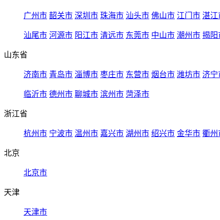
广州市
韶关市
深圳市
珠海市
汕头市
佛山市
江门市
湛江
汕尾市
河源市
阳江市
清远市
东莞市
中山市
潮州市
揭阳
山东省
济南市
青岛市
淄博市
枣庄市
东营市
烟台市
潍坊市
济宁
临沂市
德州市
聊城市
滨州市
菏泽市
浙江省
杭州市
宁波市
温州市
嘉兴市
湖州市
绍兴市
金华市
衢州
北京
北京市
天津
天津市