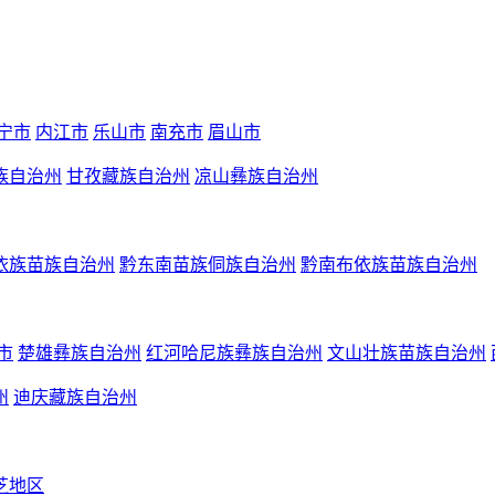
宁市
内江市
乐山市
南充市
眉山市
族自治州
甘孜藏族自治州
凉山彝族自治州
依族苗族自治州
黔东南苗族侗族自治州
黔南布依族苗族自治州
市
楚雄彝族自治州
红河哈尼族彝族自治州
文山壮族苗族自治州
州
迪庆藏族自治州
芝地区