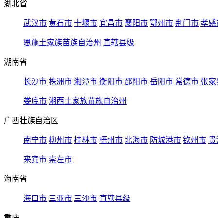
湖北省
武汉市
黄石市
十堰市
宜昌市
襄阳市
鄂州市
荆门市
孝感
恩施土家族苗族自治州
直辖县级
湖南省
长沙市
株洲市
湘潭市
衡阳市
邵阳市
岳阳市
常德市
张家
娄底市
湘西土家族苗族自治州
广西壮族自治区
南宁市
柳州市
桂林市
梧州市
北海市
防城港市
钦州市
贵
来宾市
崇左市
海南省
海口市
三亚市
三沙市
直辖县级
重庆