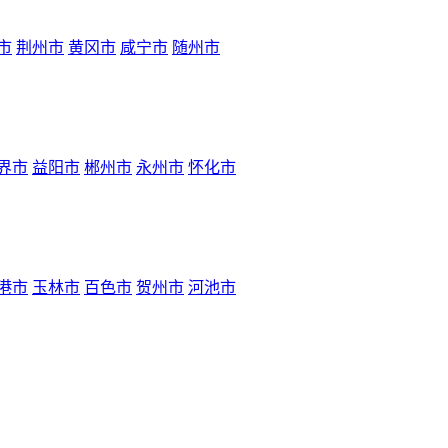
市
荆州市
黄冈市
咸宁市
随州市
界市
益阳市
郴州市
永州市
怀化市
港市
玉林市
百色市
贺州市
河池市